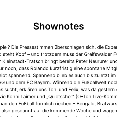
Shownotes
Spiel? Die Pressestimmen überschlagen sich, die Exp
 steht Kopf – und trotzdem muss der Greifswalder F
Kleinstadt-Tratsch bringt bereits Peter Neururer und
 nur noch, dass Rolando kurzfristig eine spontane Mi
leibt spannend. Spannend blieb es auch bis zuletzt 
 SG und dem FC Bayern. Während die Fußballwelt noch
sucht, erklären uns Toni und Felix, was da gestern 
wie Konni Laimer und „Quietscher“ (O-Ton Live-Komm
man den Fußball förmlich riechen – Bengalo, Bratwur
wir also gespannt auf die kommende Woche und wagen