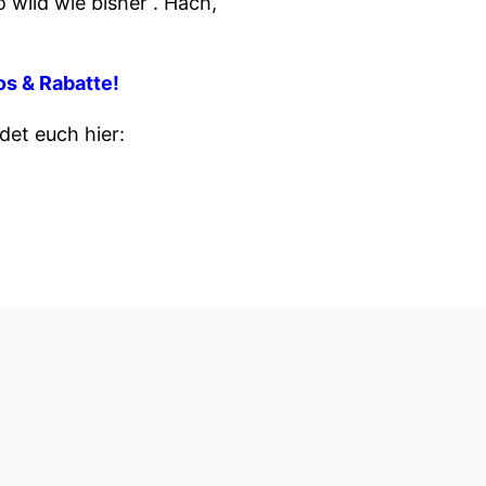
 wild wie bisher“. Hach,
fos & Rabatte!
et euch hier: