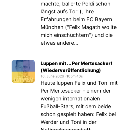
machte, ballerte Poldi schon
längst aufs Tor"), ihre
Erfahrungen beim FC Bayern
München ("Felix Magath wollte
mich einschüchtern") und die
etwas andere...
Luppen mit ... Per Mertesacker!
(Wiederveröffentlichung)
10. June 2026
‧
105m 40s
Heute luppen Felix und Toni mit
Per Mertesacker - einem der
wenigen internationalen
Fußball-Stars, mit dem beide
schon gespielt haben: Felix bei
Werder und Toni in der
Nationalmannschaft.